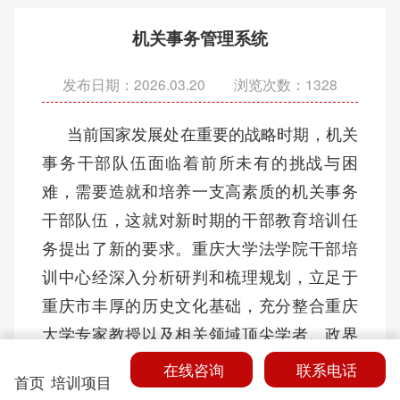
机关事务管理系统
发布日期：2026.03.20 浏览次数：
1328
当前国家发展处在重要的战略时期，机关
事务干部队伍面临着前所未有的挑战与困
难，需要造就和培养一支高素质的机关事务
干部队伍，这就对新时期的干部教育培训任
务提出了新的要求。重庆大学法学院干部培
训中心经深入分析研判和梳理规划，立足于
重庆市丰厚的历史文化基础，充分整合重庆
大学专家教授以及相关领域顶尖学者、政界
智囊等一流师资，经精心筹备，举办“机关事
在线咨询
联系电话
首页
培训项目
务管理系统干部素能提升培训班”。